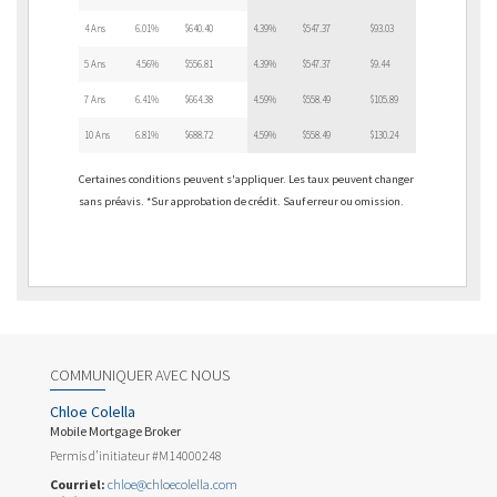
4 Ans
6.01%
$640.40
4.39%
$547.37
$93.03
5 Ans
4.56%
$556.81
4.39%
$547.37
$9.44
7 Ans
6.41%
$664.38
4.59%
$558.49
$105.89
10 Ans
6.81%
$688.72
4.59%
$558.49
$130.24
Certaines conditions peuvent s'appliquer. Les taux peuvent changer
sans préavis. *Sur approbation de crédit. Sauf erreur ou omission.
COMMUNIQUER AVEC NOUS
Chloe Colella
Mobile Mortgage Broker
Permis d’initiateur #M14000248
Courriel:
chloe@chloecolella.com