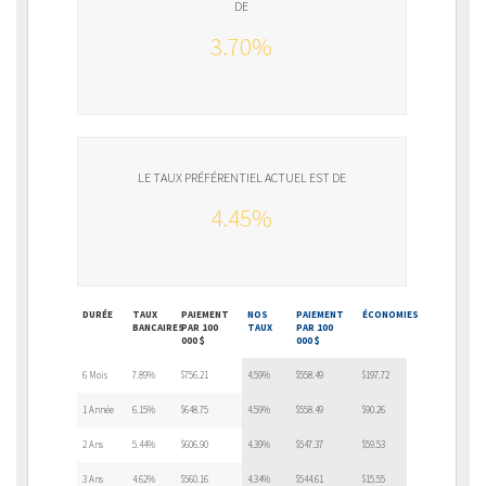
DE
3.70%
LE TAUX PRÉFÉRENTIEL ACTUEL EST DE
4.45%
DURÉE
TAUX
PAIEMENT
NOS
PAIEMENT
ÉCONOMIES
BANCAIRES
PAR 100
TAUX
PAR 100
000 $
000 $
6 Mois
7.89%
$756.21
4.59%
$558.49
$197.72
1 Année
6.15%
$648.75
4.59%
$558.49
$90.26
2 Ans
5.44%
$606.90
4.39%
$547.37
$59.53
3 Ans
4.62%
$560.16
4.34%
$544.61
$15.55