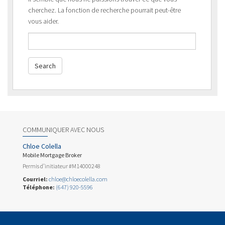
cherchez. La fonction de recherche pourrait peut-être
vous aider.
COMMUNIQUER AVEC NOUS
Chloe Colella
Mobile Mortgage Broker
Permis d’initiateur #M14000248
Courriel:
chloe@chloecolella.com
Téléphone:
(647) 920-5596