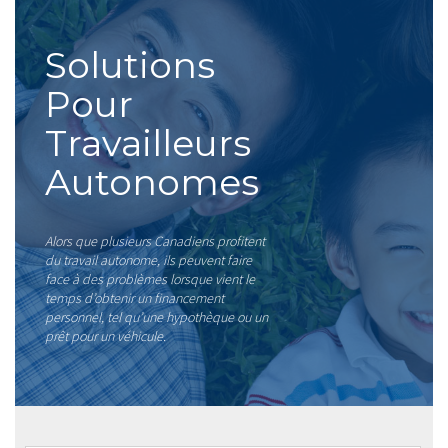
Solutions
Pour
Travailleurs
Autonomes
Alors que plusieurs Canadiens profitent
du travail autonome, ils peuvent faire
face à des problèmes lorsque vient le
temps d’obtenir un financement
personnel, tel qu’une hypothèque ou un
prêt pour un véhicule.